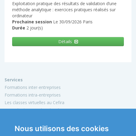
Exploitation pratique des résultats de validation d’une
méthode analytique : exercices pratiques réalisés sur
ordinateur
Prochaine session
Le 30/09/2026 Paris
Durée
2 jour(s)
Détails
Services
Formations inter-entreprises
Formations intra-entreprises
Les classes virtuelles au Cefira
Activités de conseil et d'audit
Conception de matériels pédagogiques
Nous utilisons des cookies
Informations