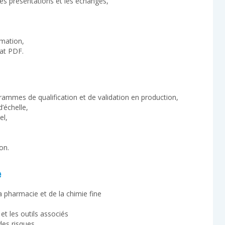
les présentations et les échanges,
rmation,
at PDF.
ammes de qualification et de validation en production,
’échelle,
el,
on.
e
a pharmacie et de la chimie fine
et les outils associés
 des risques