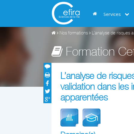
Services
Nos formations
L’analyse de risques ap
Formation Cef
L’analyse de risque
validation dans les
apparentées