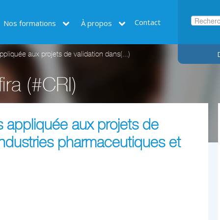
Contact
Nos formations
À propos
pliquée aux projets de validation dans(...)
ira (#CRI)
s appliquée aux projets de
 industries pharmaceutiques et