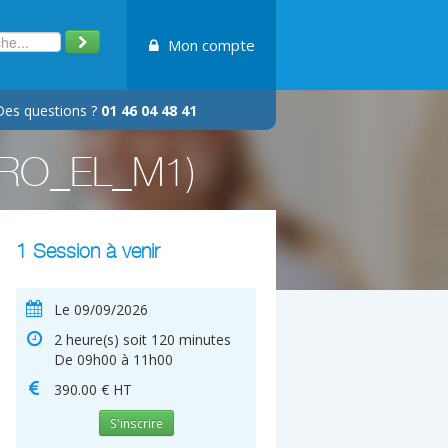
Mon compte
Des questions ?
01 46 04 48 41
#VPRO_EL_M1)
1 Session à venir
Le 09/09/2026
2 heure(s) soit 120 minutes
De 09h00 à 11h00
390.00 € HT
S'inscrire