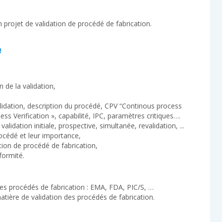
projet de validation de procédé de fabrication.
e
 de la validation,
validation, description du procédé, CPV “Continous process
ss Verification », capabilité, IPC, paramètres critiques….
validation initiale, prospective, simultanée, revalidation, ...
rocédé et leur importance,
ation de procédé de fabrication,
ormité.
des procédés de fabrication : EMA, FDA, PIC/S, …
tière de validation des procédés de fabrication.