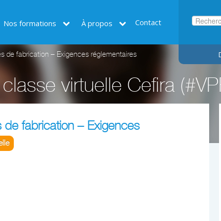
Contact
Nos formations
À propos
s de fabrication – Exigences réglementaires
classe virtuelle Cefira (
 de fabrication – Exigences
elle