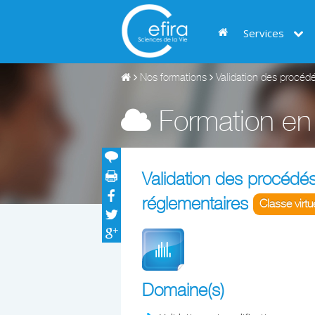
Services
Nos formations
Validation des procédé
Formation en 
Validation des procédés
réglementaires
Classe virtu
Domaine(s)