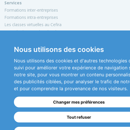
Services
Formations inter-entreprises
Formations intra-entreprises
Les classes virtuelles au Cefira
Activités de conseil et d'audit
Conception de matériels pédagogiques
Nous utilisons des cookies
Informations
Mon compte
Nous utilisons des cookies et d'autres technologies 
Plan du site
suivi pour améliorer votre expérience de navigation 
Mentions légales
notre site, pour vous montrer un contenu personnali
Conditions générales de vente
des publicités ciblées, pour analyser le trafic de notr
Nous contacter
et pour comprendre la provenance de nos visiteurs.
Copyright 2026 © Cefira
Changer mes préférences
Réalisation
ckc-net.com
Tout refuser
01 46 04 48 41