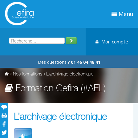
Menu
Mon compte
Des questions ?
01 46 04 48 41
Nos formations
L’archivage électronique
Formation Cefira (#AEL)
L’archivage électronique