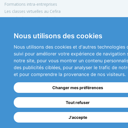
Formations intra-entreprises
Les classes virtuelles au Cefira
Activités de conseil et d'audit
Conception de matériels pédagogiques
Nous utilisons des cookies
Informations
Mon compte
Nous utilisons des cookies et d'autres technologies 
Plan du site
suivi pour améliorer votre expérience de navigation 
Mentions légales
notre site, pour vous montrer un contenu personnali
Conditions générales de vente
des publicités ciblées, pour analyser le trafic de notr
Nous contacter
et pour comprendre la provenance de nos visiteurs.
Copyright 2026 © Cefira
Changer mes préférences
Réalisation
ckc-net.com
Tout refuser
01 46 04 48 41
J'accepte
cefira@cefira.com