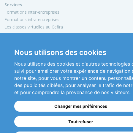
Services
Formations inter-entreprises
Formations intra-entreprises
Les classes virtuelles au Cefira
Activités de conseil et d'audit
Conception de matériels pédagogiques
Nous utilisons des cookies
Informations
Mon compte
Nous utilisons des cookies et d'autres technologies 
Plan du site
suivi pour améliorer votre expérience de navigation 
Mentions légales
notre site, pour vous montrer un contenu personnali
Conditions générales de vente
des publicités ciblées, pour analyser le trafic de notr
Nous contacter
et pour comprendre la provenance de nos visiteurs.
Copyright 2026 © Cefira
Changer mes préférences
Réalisation
ckc-net.com
Tout refuser
01 46 04 48 41