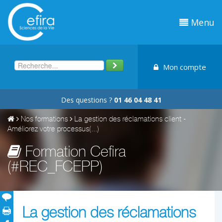
Menu
Mon compte
Des questions ?
01 46 04 48 41
Nos formations
La gestion des réclamations client -
Améliorez votre processus(...)
Formation Cefira
(#REC_FCEPP)
La gestion des réclamations