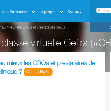
Contact
Nos formations
À propos
u mieux les CROs et prestataires de(...)
classe virtuelle Cefira (#
u mieux les CROs et prestataires de
linique ?
Classe virtuelle