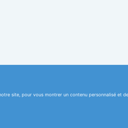
Copyright 2026 © Cefira
Réalisation
ckc-net.com
notre site, pour vous montrer un contenu personnalisé et d
01 46 04 48 41
cefira@cefira.com