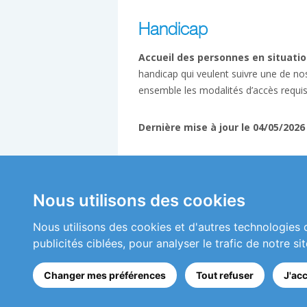
Handicap
Accueil des personnes en situatio
handicap qui veulent suivre une de no
ensemble les modalités d’accès requi
Dernière mise à jour le 04/05/2026
Nous utilisons des cookies
Services
Formations inter-entreprises
Nous utilisons des cookies et d'autres technologies 
Formations intra-entreprises
publicités ciblées, pour analyser le trafic de notre 
Les classes virtuelles au Cefira
Activités de conseil et d'audit
Changer mes préférences
Tout refuser
J'ac
Conception de matériels pédagogiques