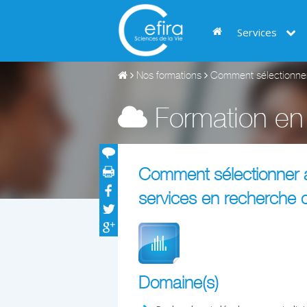
Services
Nos formations
Comment sélectionner a
Formation en 
Comment sélectionner a
services en recherche c
Domaine(s)