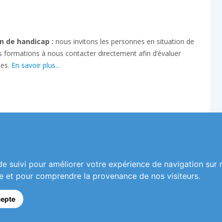
n de handicap :
nous invitons les personnes en situation de
s formations à nous contacter directement afin d’évaluer
ses.
En savoir plus...
Informations
Mon compte
de suivi pour améliorer votre expérience de navigation sur 
Plan du site
site et pour comprendre la provenance de nos visiteurs.
Mentions légales
Conditions générales de vente
cepte
Nous contacter