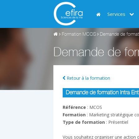
Services
Formation MCOS
Demande de formatio
Demande de form
Retour à la formation
Demande de formation Intra Entre
Référence
: MCOS
Formation
: Marketing stratégique c
Type de formation
: Présentiel
Vous souhaitez organiser une action de