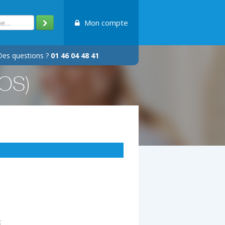
Mon compte
Des questions ?
01 46 04 48 41
COS)
: