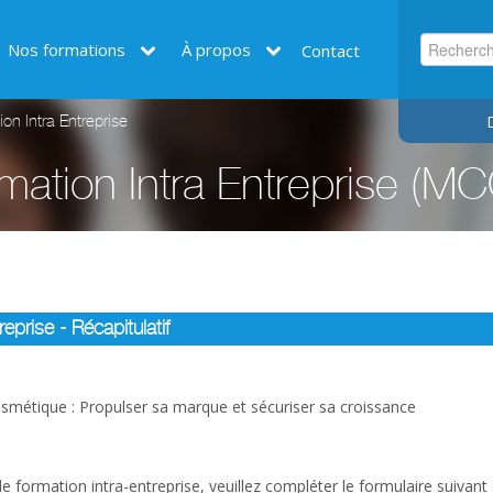
Nos formations
À propos
Contact
n Intra Entreprise
ation Intra Entreprise (M
prise - Récapitulatif
osmétique : Propulser sa marque et sécuriser sa croissance
 formation intra-entreprise, veuillez compléter le formulaire suivant 